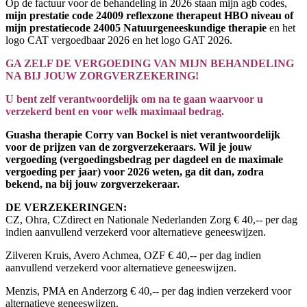
Op de factuur voor de behandeling in 2026 staan mijn agb codes,
mijn prestatie code 24009 reflexzone therapeut HBO niveau of
mijn prestatiecode 24005 Natuurgeneeskundige therapie
en het
logo CAT vergoedbaar 2026 en het logo GAT 2026.
GA ZELF DE VERGOEDING VAN MIJN BEHANDELING
NA BIJ JOUW ZORGVERZEKERING!
U bent zelf verantwoordelijk om na te gaan waarvoor u
verzekerd bent en voor welk maximaal bedrag.
Guasha therapie Corry van Bockel is niet verantwoordelijk
voor de prijzen van de zorgverzekeraars. Wil je jouw
vergoeding (vergoedingsbedrag per dagdeel en de maximale
vergoeding per jaar) voor 2026 weten, ga dit dan, zodra
bekend, na bij jouw zorgverzekeraar.
DE VERZEKERINGEN:
CZ, Ohra, CZdirect en Nationale Nederlanden Zorg € 40,-- per dag
indien aanvullend verzekerd voor alternatieve geneeswijzen.
Zilveren Kruis, Avero Achmea, OZF € 40,-- per dag indien
aanvullend verzekerd voor alternatieve geneeswijzen.
Menzis, PMA en Anderzorg € 40,-- per dag indien verzekerd voor
alternatieve geneeswijzen.