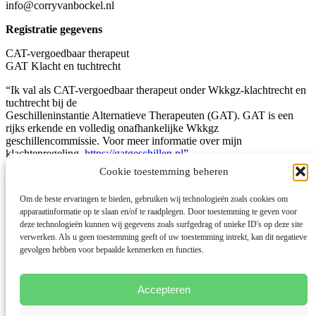
info@corryvanbockel.nl
Registratie gegevens
CAT-vergoedbaar therapeut
GAT Klacht en tuchtrecht
“Ik val als CAT-vergoedbaar therapeut onder Wkkgz-klachtrecht en
tuchtrecht bij de
Geschilleninstantie Alternatieve Therapeuten (GAT). GAT is een
rijks erkende en volledig onafhankelijke Wkkgz
geschillencommissie. Voor meer informatie over mijn
klachtenregeling
https://gatgeschillen.nl
”
Cookie toestemming beheren
Ik werk als CAT-vergoedbaar therapeut volgens de richtlijnen van
de GAT-beroepscode.
Om de beste ervaringen te bieden, gebruiken wij technologieën zoals cookies om
Voor meer informatie zie:
https://gatgeschillen.nl/beroepscode/
apparaatinformatie op te slaan en/of te raadplegen. Door toestemming te geven voor
deze technologieën kunnen wij gegevens zoals surfgedrag of unieke ID's op deze site
BTW-id nummer NL001975916B33
verwerken. Als u geen toestemming geeft of uw toestemming intrekt, kan dit negatieve
KvK-nummer: 50410938
gevolgen hebben voor bepaalde kenmerken en functies.
Klachtenregeling en cookies policy
Disclaimer
Algemene voorwaarden
Accepteren
CAT-Behandelovereenkomst